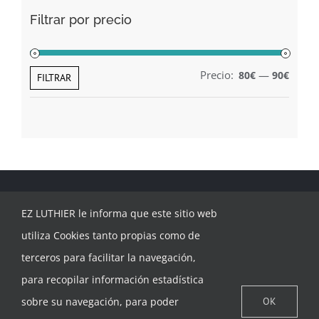
Filtrar por precio
Precio:
—
80€
90€
Preci
Preci
FILTRAR
míni
máxi
EZ LUTHIER le informa que este sitio web
utiliza Cookies tanto propias como de
terceros para facilitar la navegación,
para recopilar información estadística
CONTACTAR
sobre su navegación, para poder
OK