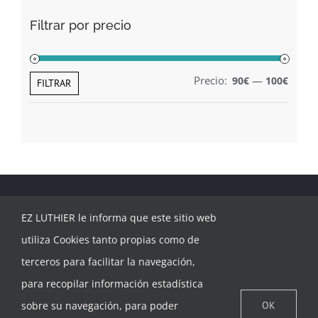
Filtrar por precio
Precio:
—
90€
100€
Preci
Preci
FILTRAR
míni
máxi
EZ LUTHIER le informa que este sitio web
utiliza Cookies tanto propias como de
terceros para facilitar la navegación,
para recopilar información estadística
CONTACTAR
sobre su navegación, para poder
OK