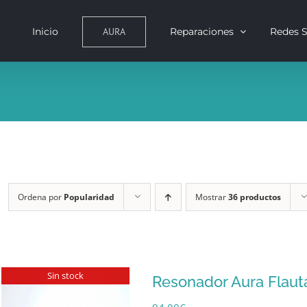
AURA
Inicio
Reparaciones
Redes S
Ordena por
Popularidad
Mostrar
36 productos
Sin stock
Resonador Aura Flaut