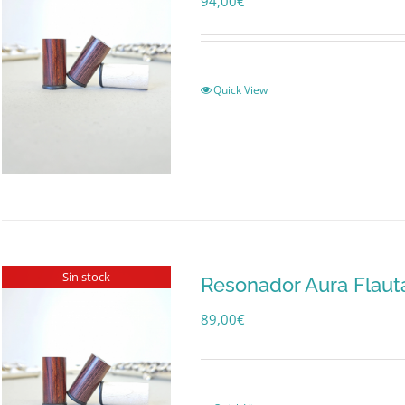
94,00
€
Quick View
Sin stock
Resonador Aura Flaut
89,00
€