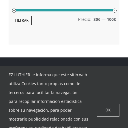
Precio:
—
80€
100€
Preci
Preci
FILTRAR
míni
máxi
EZ LUTHIER le informa que este sitio web
utiliza Cookies tanto propias como de
terceros para facilitar la navegación,
para recopilar información estadística
CONTACTAR
sobre su navegación, para poder
OK
mostrarle publicidad relacionada con sus
preferencias, pudiendo deshabilitar esta