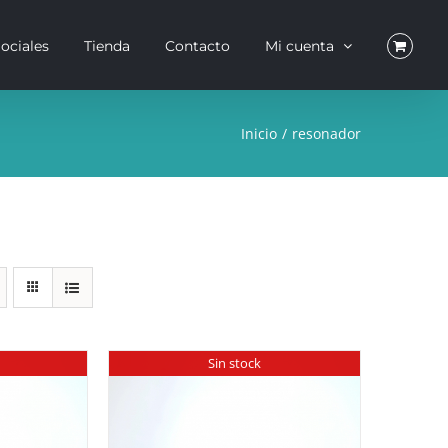
ociales
Tienda
Contacto
Mi cuenta
Inicio
resonador
Sin stock