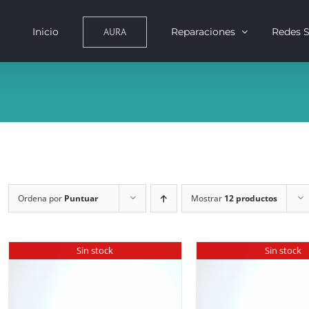
AURA
Inicio
Reparaciones
Redes S
Ordena por
Puntuar
Mostrar
12 productos
Sin stock
Sin stock