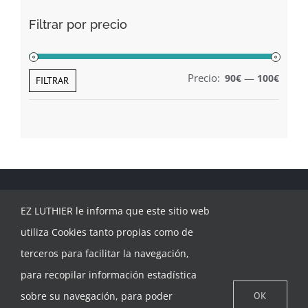
Filtrar por precio
Precio:
—
90€
100€
Preci
Preci
FILTRAR
míni
máxi
EZ LUTHIER le informa que este sitio web
utiliza Cookies tanto propias como de
terceros para facilitar la navegación,
para recopilar información estadística
CONTACTAR
sobre su navegación, para poder
OK