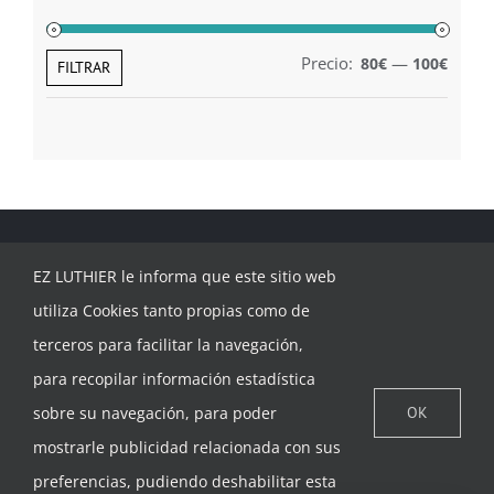
Precio:
—
80€
100€
Preci
Preci
FILTRAR
míni
máxi
EZ LUTHIER le informa que este sitio web
utiliza Cookies tanto propias como de
terceros para facilitar la navegación,
para recopilar información estadística
CONTACTAR
sobre su navegación, para poder
OK
mostrarle publicidad relacionada con sus
preferencias, pudiendo deshabilitar esta