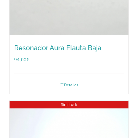
Resonador Aura Flauta Baja
94,00
€
Detalles
Sin stock