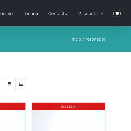
ociales
Tienda
Contacto
Mi cuenta
Inicio
resonador
Sin stock