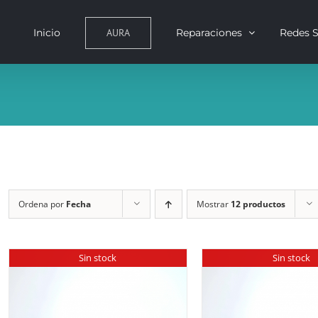
AURA
Inicio
Reparaciones
Redes S
Ordena por
Fecha
Mostrar
12 productos
Sin stock
Sin stock